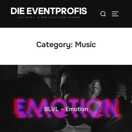
Inhalt
Zum
springen
Suchen
Inhalt
SEITEN
nach:
springen
Category:
Music
BLVL – Emotion