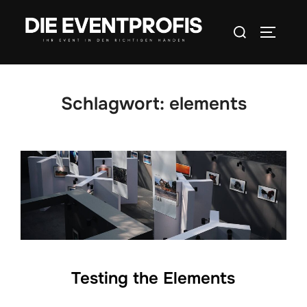
Inhalt
Zum
springen
Suchen
Inhalt
SEITEN
nach:
springen
Schlagwort:
elements
Testing the Elements